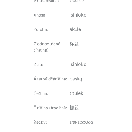
tiêu đề
Vietnamština
:
isihloko
Xhosa
:
akọle
Yoruba
:
标题
Zjednodušená
čínština)
:
isihloko
Zulu
:
başlıq
Ázerbájdžánština
:
titulek
Čeština
:
標題
Čínština (tradiční)
:
επικεφαλίδα
Řecký
: