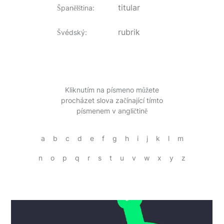
titular
Španělština
:
rubrik
Švédský
:
Kliknutím na písmeno můžete
procházet slova začínající tímto
písmenem v angličtině
a
b
c
d
e
f
g
h
i
j
k
l
m
n
o
p
q
r
s
t
u
v
w
x
y
z