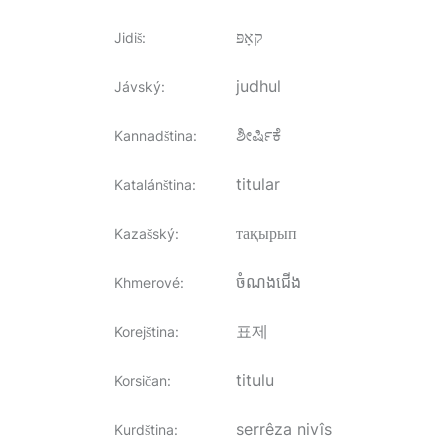
קאָפּ
Jidiš
:
judhul
Jávský
:
ಶೀರ್ಷಿಕೆ
Kannadština
:
titular
Katalánština
:
тақырып
Kazašský
:
ចំណងជើង
Khmerové
:
표제
Korejština
:
titulu
Korsičan
:
serrêza nivîs
Kurdština
: