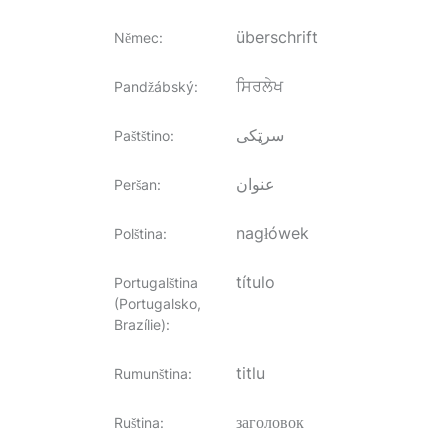
überschrift
Němec
:
ਸਿਰਲੇਖ
Pandžábský
:
سرټکی
Paštštino
:
عنوان
Peršan
:
nagłówek
Polština
:
título
Portugalština
(Portugalsko,
Brazílie)
:
titlu
Rumunština
:
заголовок
Ruština
: