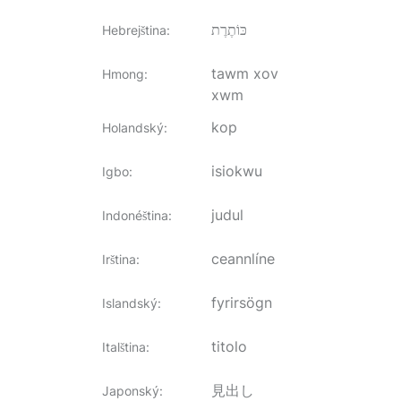
כּוֹתֶרֶת
Hebrejština
:
tawm xov
Hmong
:
xwm
kop
Holandský
:
isiokwu
Igbo
:
judul
Indonéština
:
ceannlíne
Irština
:
fyrirsögn
Islandský
:
titolo
Italština
:
見出し
Japonský
: