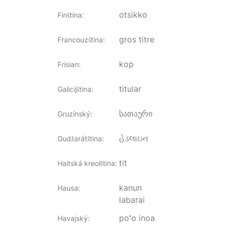
otsikko
Finština
:
gros titre
Francouzština
:
kop
Frisian
:
titular
Galicijština
:
სათაური
Gruzínský
:
હેડલાઇન
Gudžarátština
:
tit
Haitská kreolština
:
kanun
Hausa
:
labarai
poʻo inoa
Havajský
: