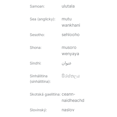
ulutala
Samoan
:
mutu
Sea (anglicky)
:
wankhani
sehlooho
Sesotho
:
musoro
Shona
:
wenyaya
عنوان
Sindhi
:
සිරස්තලය
Sinhálština
(sinhálština)
:
ceann-
Skotská gaelština
:
naidheachd
naslov
Slovinský
: