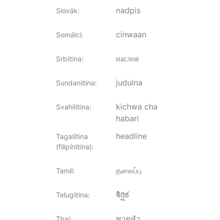
nadpis
Slovák
:
cinwaan
Somálci
:
наслов
Srbština
:
judulna
Sundanština
:
kichwa cha
Svahilština
:
habari
headline
Tagalština
(filipínština)
:
தலைப்பு
Tamil
:
శీర్షిక
Telugština
:
พาดหัว
Thai
: