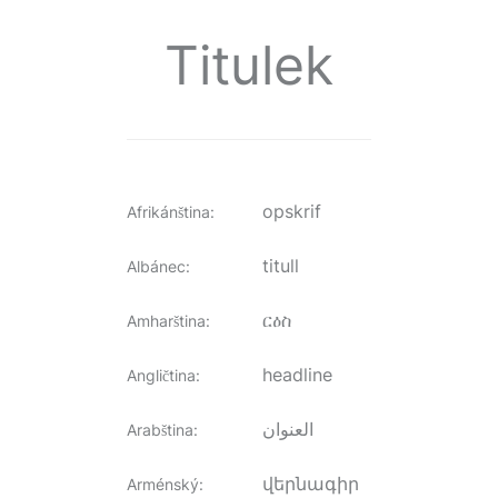
Titulek
opskrif
Afrikánština
:
titull
Albánec
:
ርዕስ
Amharština
:
headline
Angličtina
:
العنوان
Arabština
:
վերնագիր
Arménský
: