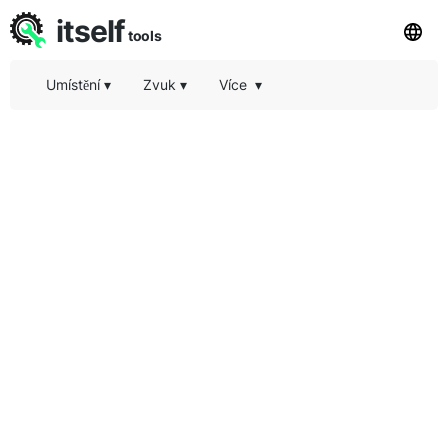
itself
tools
Umístění
▾
Zvuk
▾
Více
▾