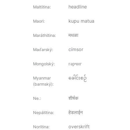
headline
Maltština
:
kupu matua
Maori
:
मथळा
Maráthština
:
címsor
Maďarský
:
гарчиг
Mongolský
:
ခေါင်းစဉ်
Myanmar
(barmský)
:
शीर्षक
Ne.
:
हेडलाईन
Nepálština
:
overskrift
Norština
: