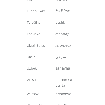
ຫົວຂໍ້ຂ່າວ
Tuberkulóza
:
başlık
Turečtina
:
сарлавҳа
Tádžické
:
заголовок
Ukrajinština
:
سرخی
Urdu
:
sarlavha
Uzbek
:
ulohan sa
VERZE
:
balita
pennawd
Velština
: