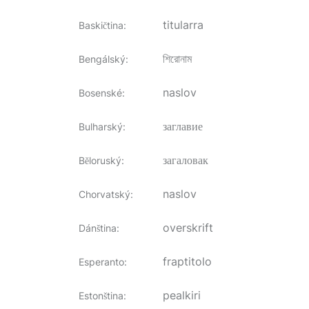
titularra
Baskičtina
:
শিরোনাম
Bengálský
:
naslov
Bosenské
:
заглавие
Bulharský
:
загаловак
Běloruský
:
naslov
Chorvatský
:
overskrift
Dánština
:
fraptitolo
Esperanto
:
pealkiri
Estonština
: