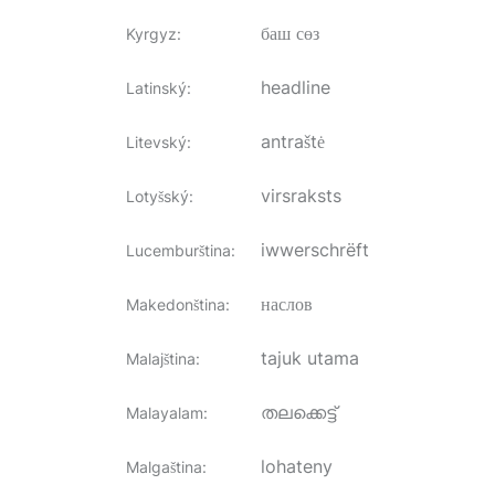
баш сөз
Kyrgyz
:
headline
Latinský
:
antraštė
Litevský
:
virsraksts
Lotyšský
:
iwwerschrëft
Lucemburština
:
наслов
Makedonština
:
tajuk utama
Malajština
:
തലക്കെട്ട്
Malayalam
:
lohateny
Malgaština
: