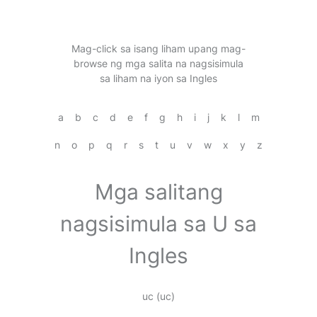
Mag-click sa isang liham upang mag-
browse ng mga salita na nagsisimula
sa liham na iyon sa Ingles
a
b
c
d
e
f
g
h
i
j
k
l
m
n
o
p
q
r
s
t
u
v
w
x
y
z
Mga salitang
nagsisimula sa U sa
Ingles
uc
(uc)