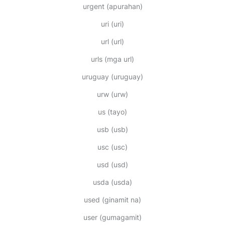
urgent
(apurahan)
uri
(uri)
url
(url)
urls
(mga url)
uruguay
(uruguay)
urw
(urw)
us
(tayo)
usb
(usb)
usc
(usc)
usd
(usd)
usda
(usda)
used
(ginamit na)
user
(gumagamit)