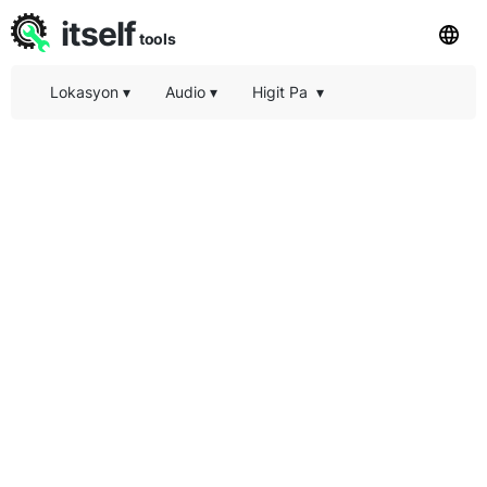
itself
tools
Lokasyon
▾
Audio
▾
Higit Pa
▾