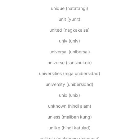
unique
(natatangi)
unit
(yunit)
united
(nagkakaisa)
univ
(univ)
universal
(unibersal)
universe
(sansinukob)
universities
(mga unibersidad)
university
(unibersidad)
unix
(unix)
unknown
(hindi alam)
unless
(maliban kung)
unlike
(hindi katulad)
unlikely
(malabong mangyari)