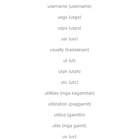
username
(username)
usgs
(usgs)
usps
(usps)
usr
(usr)
usually
(kadalasan)
ut
(ut)
utah
(utah)
utc
(utc)
utilities
(mga kagamitan)
utilization
(paggamit)
utilize
(gamitin)
utils
(mga gamit)
uv
(uv)