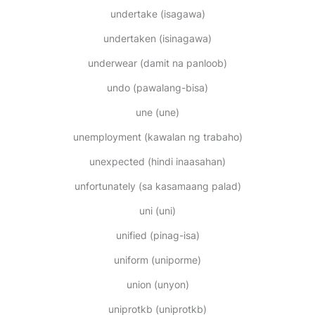
undertake
(isagawa)
undertaken
(isinagawa)
underwear
(damit na panloob)
undo
(pawalang-bisa)
une
(une)
unemployment
(kawalan ng trabaho)
unexpected
(hindi inaasahan)
unfortunately
(sa kasamaang palad)
uni
(uni)
unified
(pinag-isa)
uniform
(uniporme)
union
(unyon)
uniprotkb
(uniprotkb)