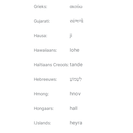
ακούω
Grieks
:
સાંભળો
Gujarati
:
ji
Hausa
:
lohe
Hawaiiaans
:
tande
Haïtiaans Creools
:
לִשְׁמוֹעַ
Hebreeuws
:
hnov
Hmong
:
hall
Hongaars
:
heyra
IJslands
: