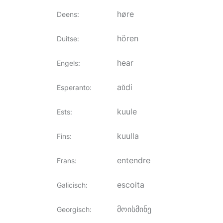
høre
Deens
:
hören
Duitse
:
hear
Engels
:
aŭdi
Esperanto
:
kuule
Ests
:
kuulla
Fins
:
entendre
Frans
:
escoita
Galicisch
:
მოისმინე
Georgisch
: