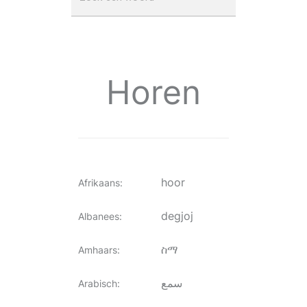
Horen
hoor
Afrikaans
:
degjoj
Albanees
:
ስማ
Amhaars
:
سمع
Arabisch
: