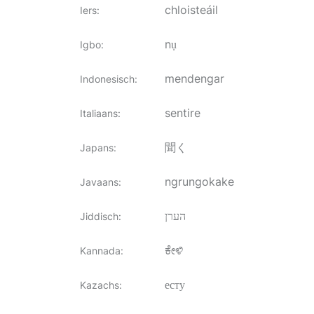
chloisteáil
Iers
:
nụ
Igbo
:
mendengar
Indonesisch
:
sentire
Italiaans
:
聞く
Japans
:
ngrungokake
Javaans
:
הערן
Jiddisch
:
ಕೇಳಿ
Kannada
:
есту
Kazachs
: