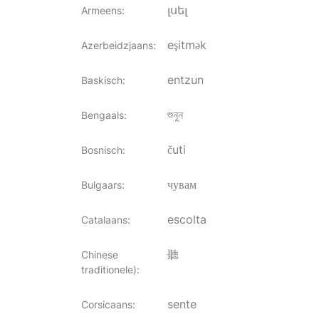
լսել
Armeens
:
eşitmək
Azerbeidzjaans
:
entzun
Baskisch
:
শুনুন
Bengaals
:
čuti
Bosnisch
:
чувам
Bulgaars
:
escolta
Catalaans
:
聽
Chinese
traditionele)
:
sente
Corsicaans
: