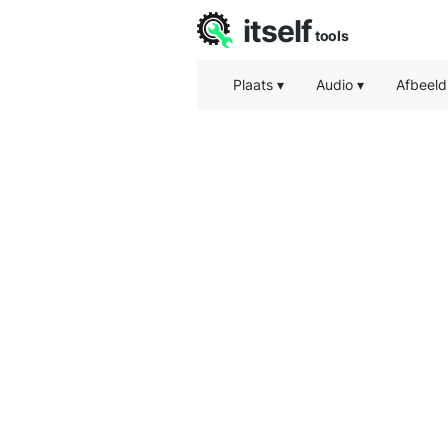
itself
tools
Plaats
▾
Audio
▾
Afbeeld