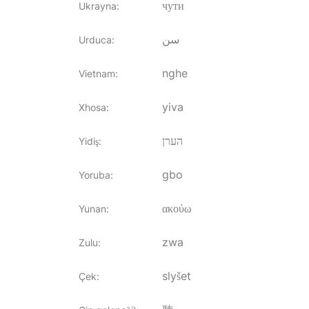
чути
Ukrayna
:
سن
Urduca
:
nghe
Vietnam
:
yiva
Xhosa
:
הערן
Yidiş
:
gbo
Yoruba
:
ακούω
Yunan
:
zwa
Zulu
:
slyšet
Çek
: