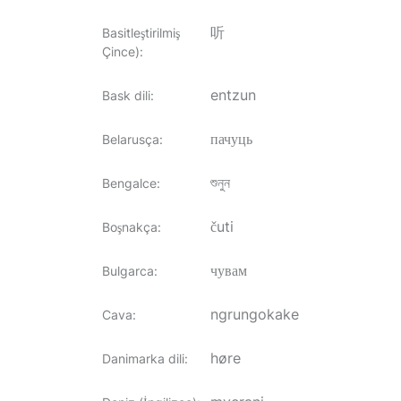
听
Basitleştirilmiş
Çince)
:
entzun
Bask dili
:
пачуць
Belarusça
:
শুনুন
Bengalce
:
čuti
Boşnakça
:
чувам
Bulgarca
:
ngrungokake
Cava
:
høre
Danimarka dili
: