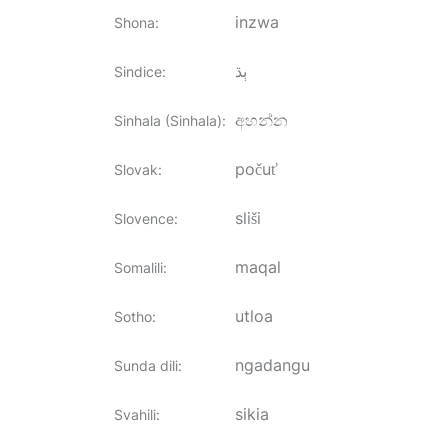
inzwa
Shona
:
ٻڌ
Sindice
:
අහන්න
Sinhala (Sinhala)
:
počuť
Slovak
:
sliši
Slovence
:
maqal
Somalili
:
utloa
Sotho
:
ngadangu
Sunda dili
:
sikia
Svahili
: