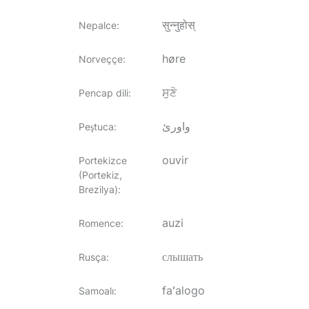
सुन्नुहोस्
Nepalce
:
høre
Norveççe
:
ਸੁਣੋ
Pencap dili
:
واورئ
Peştuca
:
ouvir
Portekizce
(Portekiz,
Brezilya)
:
auzi
Romence
:
слышать
Rusça
:
faʻalogo
Samoalı
: