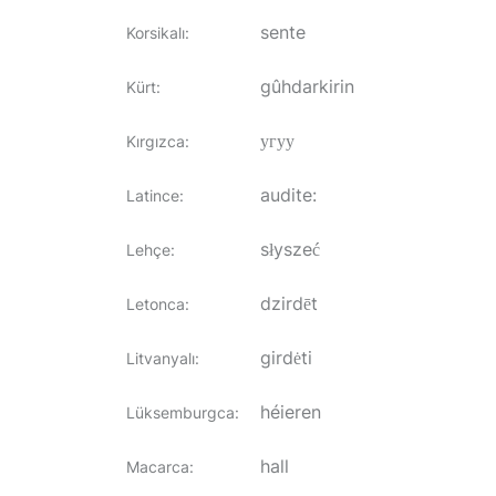
sente
Korsikalı
:
gûhdarkirin
Kürt
:
угуу
Kırgızca
:
audite:
Latince
:
słyszeć
Lehçe
:
dzirdēt
Letonca
:
girdėti
Litvanyalı
:
héieren
Lüksemburgca
:
hall
Macarca
: