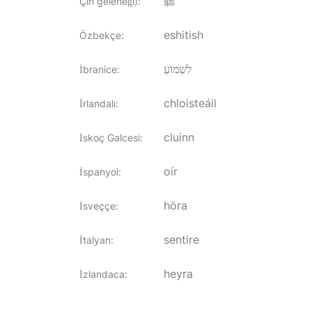
聽
Çin geleneği)
:
eshitish
Özbekçe
:
לִשְׁמוֹעַ
İbranice
:
chloisteáil
İrlandalı
:
cluinn
İskoç Galcesi
:
oír
İspanyol
:
höra
İsveççe
:
sentire
İtalyan
:
heyra
İzlandaca
: