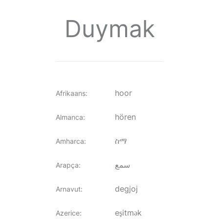
Duymak
hoor
Afrikaans
:
hören
Almanca
:
ስማ
Amharca
:
سمع
Arapça
:
degjoj
Arnavut
:
eşitmək
Azerice
: