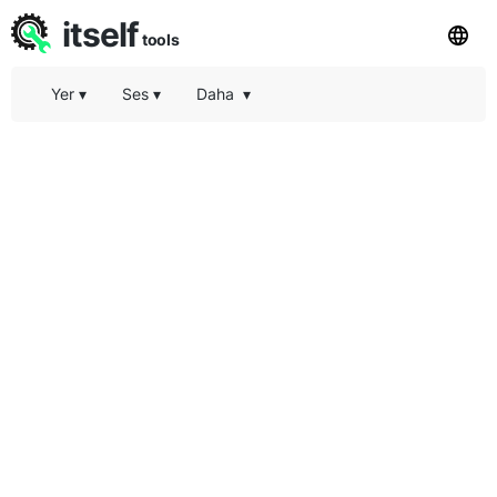
itself
tools
Yer
▾
Ses
▾
Daha
▾