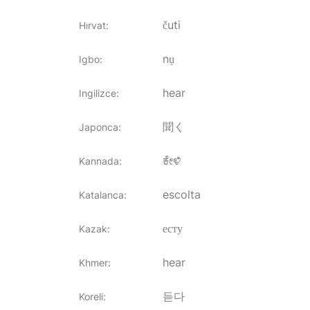
čuti
Hırvat
:
nụ
Igbo
:
hear
Ingilizce
:
聞く
Japonca
:
ಕೇಳಿ
Kannada
:
escolta
Katalanca
:
есту
Kazak
:
hear
Khmer
:
듣다
Koreli
: