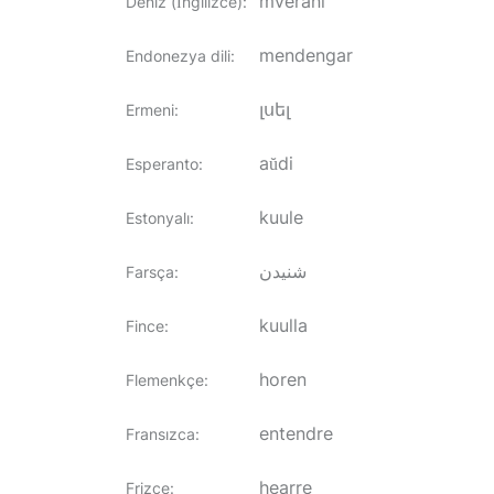
mverani
Deniz (İngilizce)
:
mendengar
Endonezya dili
:
լսել
Ermeni
:
aŭdi
Esperanto
:
kuule
Estonyalı
:
شنیدن
Farsça
:
kuulla
Fince
:
horen
Flemenkçe
:
entendre
Fransızca
:
hearre
Frizce
: