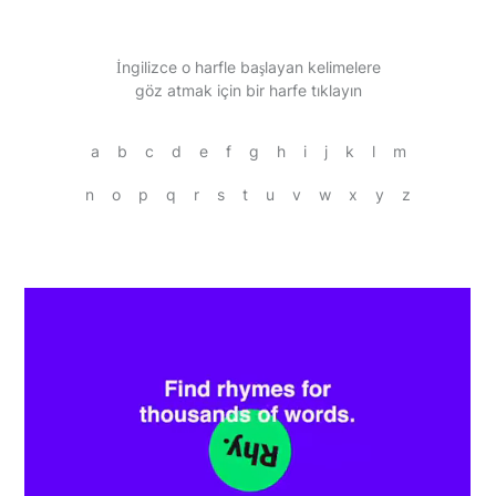
İngilizce o harfle başlayan kelimelere
göz atmak için bir harfe tıklayın
a
b
c
d
e
f
g
h
i
j
k
l
m
n
o
p
q
r
s
t
u
v
w
x
y
z