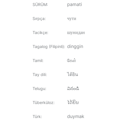
pamati
SÜRÜM
:
чути
Sırpça
:
шунидан
Tacikçe
:
dinggin
Tagalog (Filipinli)
:
கேள்
Tamil
:
ได้ยิน
Tay dili
:
వినండి
Telugu
:
ໄດ້ຍິນ
Tüberküloz
:
duymak
Türk
: