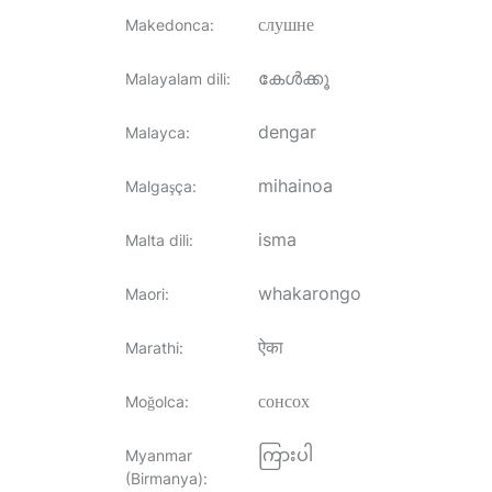
слушне
Makedonca
:
കേൾക്കൂ
Malayalam dili
:
dengar
Malayca
:
mihainoa
Malgaşça
:
isma
Malta dili
:
whakarongo
Maori
:
ऐका
Marathi
:
сонсох
Moğolca
:
ကြားပါ
Myanmar
(Birmanya)
: