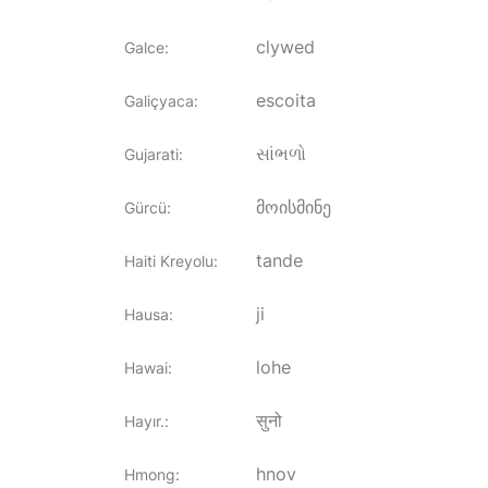
clywed
Galce
:
escoita
Galiçyaca
:
સાંભળો
Gujarati
:
მოისმინე
Gürcü
:
tande
Haiti Kreyolu
:
ji
Hausa
:
lohe
Hawai
:
सुनो
Hayır.
:
hnov
Hmong
: