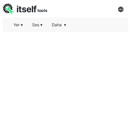
itself
tools
Yer
▾
Ses
▾
Daha
▾