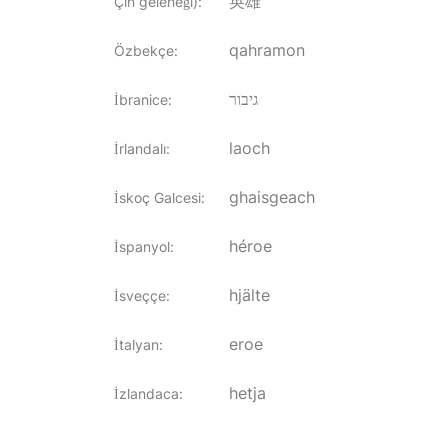
英雄
Çin geleneği)
:
qahramon
Özbekçe
:
גיבור
İbranice
:
laoch
İrlandalı
:
ghaisgeach
İskoç Galcesi
:
héroe
İspanyol
:
hjälte
İsveççe
:
eroe
İtalyan
:
hetja
İzlandaca
: