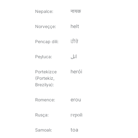
नायक
Nepalce
:
helt
Norveççe
:
ਹੀਰੋ
Pencap dili
:
اتل
Peştuca
:
herói
Portekizce
(Portekiz,
Brezilya)
:
erou
Romence
:
герой
Rusça
:
toa
Samoalı
: