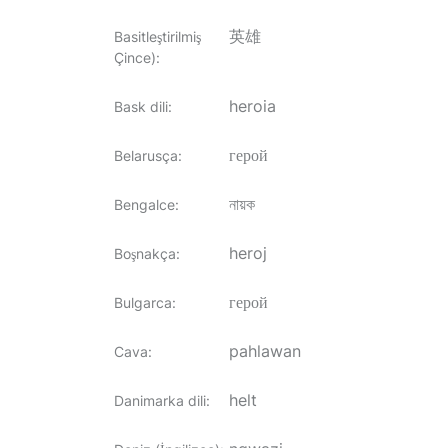
英雄
Basitleştirilmiş
Çince)
:
heroia
Bask dili
:
герой
Belarusça
:
নায়ক
Bengalce
:
heroj
Boşnakça
:
герой
Bulgarca
:
pahlawan
Cava
:
helt
Danimarka dili
: