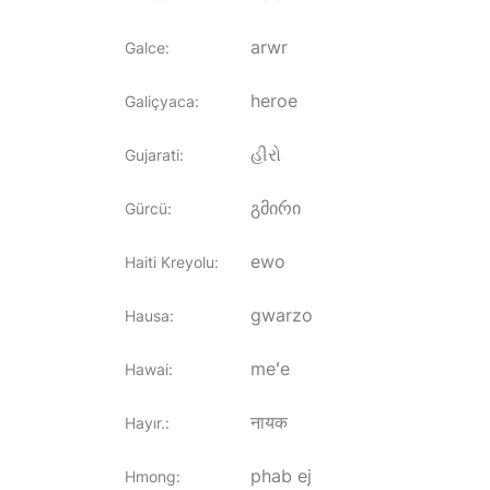
arwr
Galce
:
heroe
Galiçyaca
:
હીરો
Gujarati
:
გმირი
Gürcü
:
ewo
Haiti Kreyolu
:
gwarzo
Hausa
:
meʻe
Hawai
:
नायक
Hayır.
:
phab ej
Hmong
: