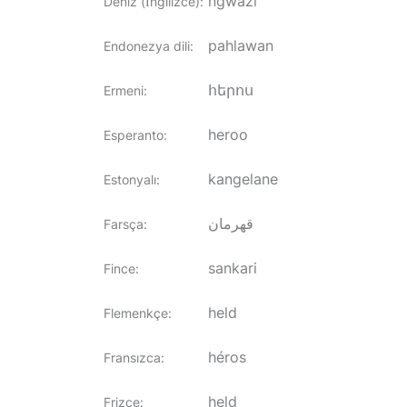
ngwazi
Deniz (İngilizce)
:
pahlawan
Endonezya dili
:
հերոս
Ermeni
:
heroo
Esperanto
:
kangelane
Estonyalı
:
قهرمان
Farsça
:
sankari
Fince
:
held
Flemenkçe
:
héros
Fransızca
:
held
Frizce
: