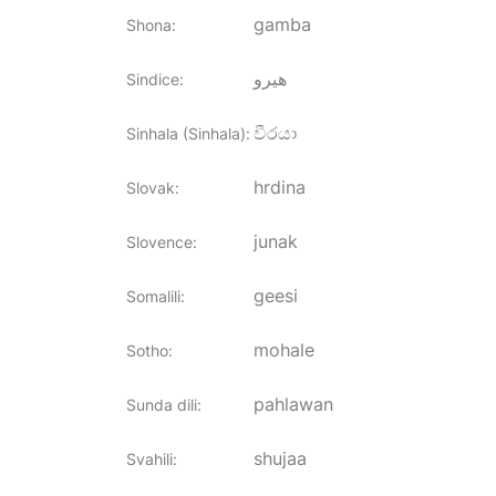
gamba
Shona
:
هيرو
Sindice
:
වීරයා
Sinhala (Sinhala)
:
hrdina
Slovak
:
junak
Slovence
:
geesi
Somalili
:
mohale
Sotho
:
pahlawan
Sunda dili
:
shujaa
Svahili
: