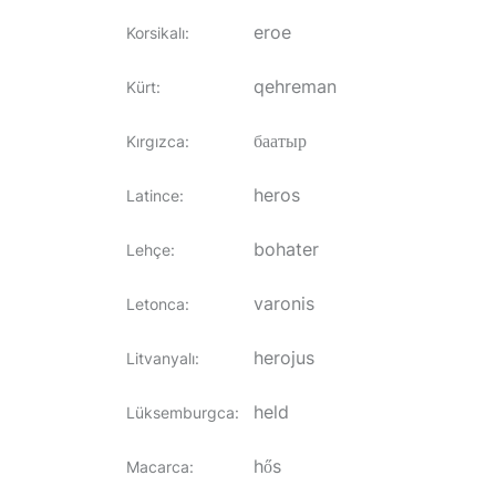
eroe
Korsikalı
:
qehreman
Kürt
:
баатыр
Kırgızca
:
heros
Latince
:
bohater
Lehçe
:
varonis
Letonca
:
herojus
Litvanyalı
:
held
Lüksemburgca
:
hős
Macarca
: