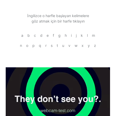
İngilizce o harfle başlayan kelimelere
göz atmak için bir harfe tıklayın
a
b
c
d
e
f
g
h
i
j
k
l
m
n
o
p
q
r
s
t
u
v
w
x
y
z