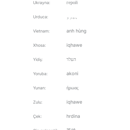
герой
Ukrayna
:
ہیرو
Urduca
:
anh hùng
Vietnam
:
iqhawe
Xhosa
:
העלד
Yidiş
:
akoni
Yoruba
:
ήρωας
Yunan
:
iqhawe
Zulu
:
hrdina
Çek
: