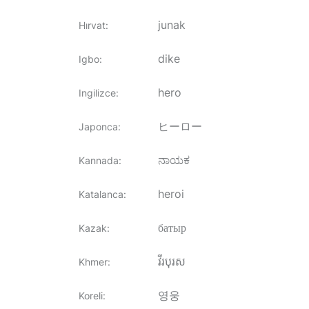
junak
Hırvat
:
dike
Igbo
:
hero
Ingilizce
:
ヒーロー
Japonca
:
ನಾಯಕ
Kannada
:
heroi
Katalanca
:
батыр
Kazak
:
វីរបុរស
Khmer
:
영웅
Koreli
: