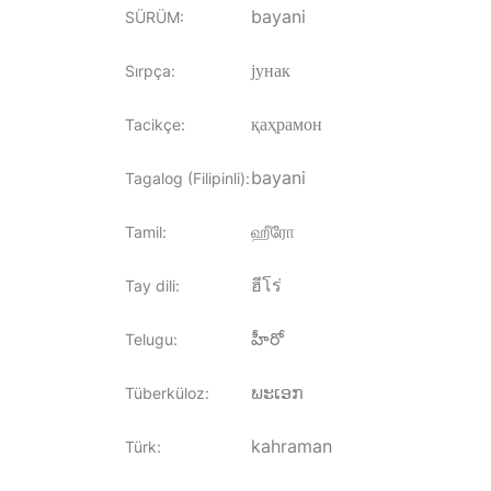
bayani
SÜRÜM
:
јунак
Sırpça
:
қаҳрамон
Tacikçe
:
bayani
Tagalog (Filipinli)
:
ஹீரோ
Tamil
:
ฮีโร่
Tay dili
:
హీరో
Telugu
:
ພະເອກ
Tüberküloz
:
kahraman
Türk
: