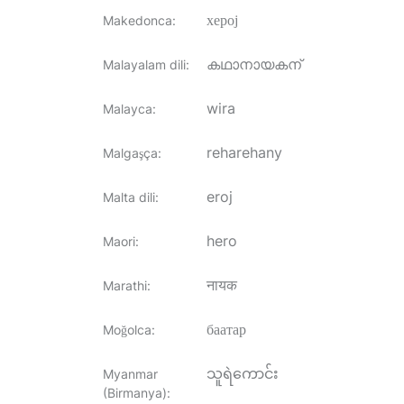
херој
Makedonca
:
കഥാനായകന്
Malayalam dili
:
wira
Malayca
:
reharehany
Malgaşça
:
eroj
Malta dili
:
hero
Maori
:
नायक
Marathi
:
баатар
Moğolca
:
သူရဲကောင်း
Myanmar
(Birmanya)
: