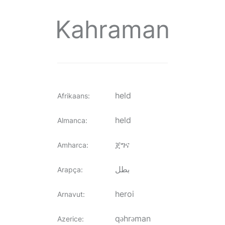
Kahraman
held
Afrikaans
:
held
Almanca
:
ጀግና
Amharca
:
بطل
Arapça
:
heroi
Arnavut
:
qəhrəman
Azerice
: