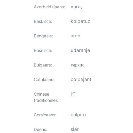
vuruş
Azerbeidzjaans
:
kolpatuz
Baskisch
:
আঘাত
Bengaals
:
udaranje
Bosnisch
:
удряне
Bulgaars
:
colpejant
Catalaans
:
打
Chinese
traditionele)
:
culpitu
Corsicaans
:
slår
Deens
: