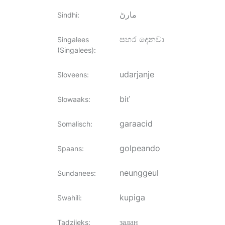
مارڻ
Sindhi
:
පහර දෙනවා
Singalees
(Singalees)
:
udarjanje
Sloveens
:
biť
Slowaaks
:
garaacid
Somalisch
:
golpeando
Spaans
:
neunggeul
Sundanees
:
kupiga
Swahili
:
задан
Tadzjieks
: