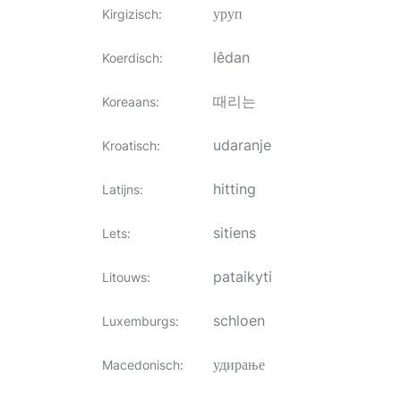
уруп
Kirgizisch
:
lêdan
Koerdisch
:
때리는
Koreaans
:
udaranje
Kroatisch
:
hitting
Latijns
:
sitiens
Lets
:
pataikyti
Litouws
:
schloen
Luxemburgs
:
удирање
Macedonisch
: