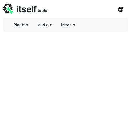
itself
tools
Plaats
▾
Audio
▾
Meer
▾