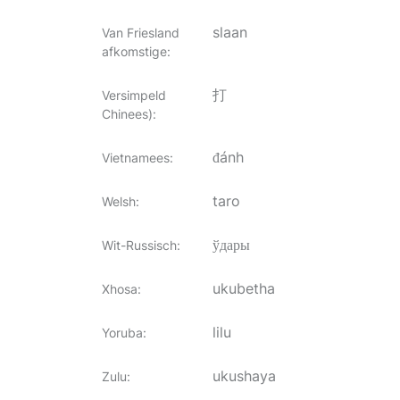
slaan
Van Friesland
afkomstige
:
打
Versimpeld
Chinees)
:
đánh
Vietnamees
:
taro
Welsh
:
ўдары
Wit-Russisch
:
ukubetha
Xhosa
:
lilu
Yoruba
:
ukushaya
Zulu
: