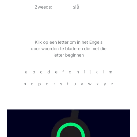
slå
Zweeds
:
Klik op een letter om in het Engels
door woorden te bladeren die met die
letter beginnen
a
b
c
d
e
f
g
h
i
j
k
l
m
n
o
p
q
r
s
t
u
v
w
x
y
z