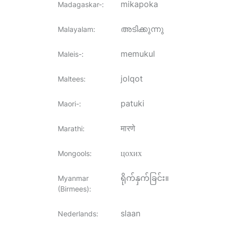
mikapoka
Madagaskar-
:
അടിക്കുന്നു
Malayalam
:
memukul
Maleis-
:
jolqot
Maltees
:
patuki
Maori-
:
मारणे
Marathi
:
цохих
Mongools
:
ရိုက်နှက်ခြင်း။
Myanmar
(Birmees)
:
slaan
Nederlands
: