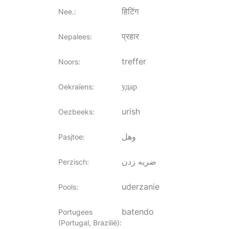
हिटिंग
Nee.
:
प्रहार
Nepalees
:
treffer
Noors
:
удар
Oekraïens
:
urish
Oezbeeks
:
وهل
Pasjtoe
:
ضربه زدن
Perzisch
:
uderzanie
Pools
:
batendo
Portugees
(Portugal, Brazilië)
: