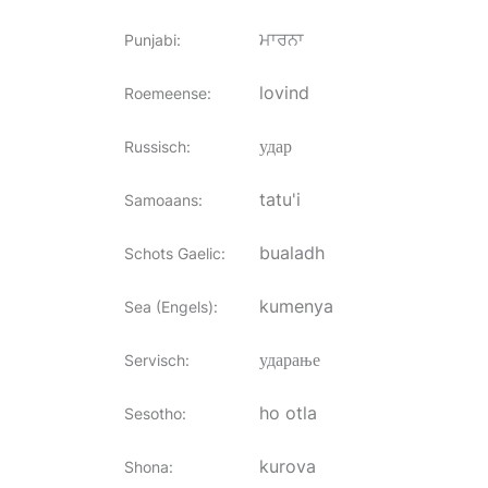
ਮਾਰਨਾ
Punjabi
:
lovind
Roemeense
:
удар
Russisch
:
tatu'i
Samoaans
:
bualadh
Schots Gaelic
:
kumenya
Sea (Engels)
:
ударање
Servisch
:
ho otla
Sesotho
:
kurova
Shona
: