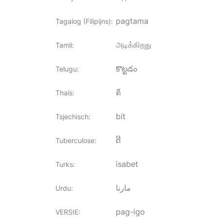
pagtama
Tagalog (Filipijns)
:
அடிக்கிறது
Tamil
:
కొట్టడం
Telugu
:
ตี
Thais
:
bít
Tsjechisch
:
ຕີ
Tuberculose
:
isabet
Turks
:
مارنا
Urdu
:
pag-igo
VERSIE
: