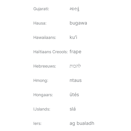
મારવું
Gujarati
:
bugawa
Hausa
:
kuʻi
Hawaiiaans
:
frape
Haïtiaans Creools
:
להכות
Hebreeuws
:
ntaus
Hmong
:
ütés
Hongaars
:
slá
IJslands
:
ag bualadh
Iers
: