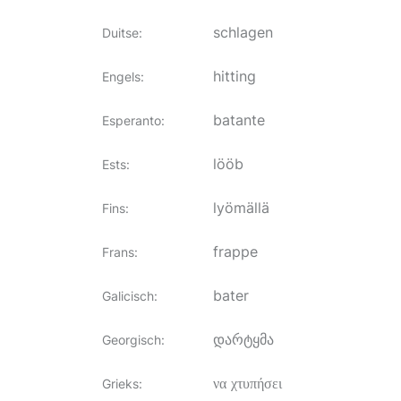
schlagen
Duitse
:
hitting
Engels
:
batante
Esperanto
:
lööb
Ests
:
lyömällä
Fins
:
frappe
Frans
:
bater
Galicisch
:
დარტყმა
Georgisch
:
να χτυπήσει
Grieks
: