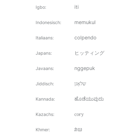
iti
Igbo
:
memukul
Indonesisch
:
colpendo
Italiaans
:
ヒッティング
Japans
:
nggepuk
Javaans
:
שלאָגן
Jiddisch
:
ಹೊಡೆಯುವುದು
Kannada
:
соғу
Kazachs
:
វាយ
Khmer
: