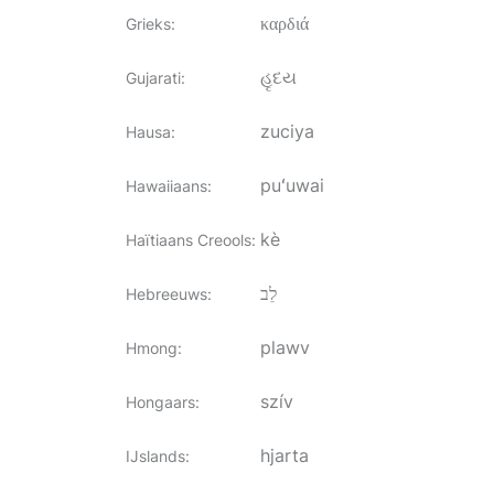
καρδιά
Grieks
:
હૃદય
Gujarati
:
zuciya
Hausa
:
puʻuwai
Hawaiiaans
:
kè
Haïtiaans Creools
:
לֵב
Hebreeuws
:
plawv
Hmong
:
szív
Hongaars
:
hjarta
IJslands
: