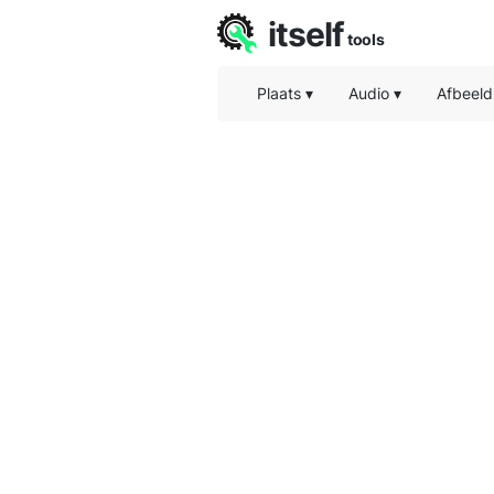
itself
tools
Plaats
▾
Audio
▾
Afbeeld