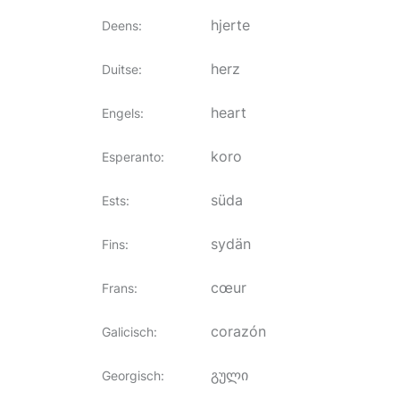
hjerte
Deens
:
herz
Duitse
:
heart
Engels
:
koro
Esperanto
:
süda
Ests
:
sydän
Fins
:
cœur
Frans
:
corazón
Galicisch
:
გული
Georgisch
: