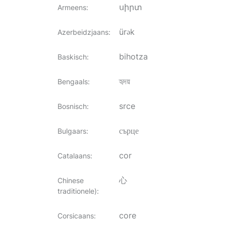
սիրտ
Armeens
:
ürək
Azerbeidzjaans
:
bihotza
Baskisch
:
হৃদয়
Bengaals
:
srce
Bosnisch
:
сърце
Bulgaars
:
cor
Catalaans
:
心
Chinese
traditionele)
:
core
Corsicaans
: