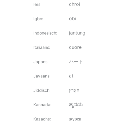
chroí
Iers
:
obi
Igbo
:
jantung
Indonesisch
:
cuore
Italiaans
:
ハート
Japans
:
ati
Javaans
:
האַרץ
Jiddisch
:
ಹೃದಯ
Kannada
:
жүрек
Kazachs
: