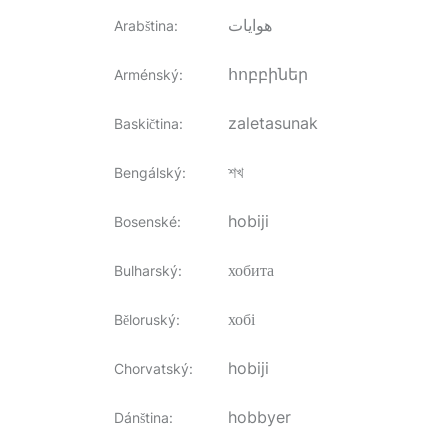
هوايات
Arabština
:
հոբբիներ
Arménský
:
zaletasunak
Baskičtina
:
শখ
Bengálský
:
hobiji
Bosenské
:
хобита
Bulharský
:
хобі
Běloruský
:
hobiji
Chorvatský
:
hobbyer
Dánština
: