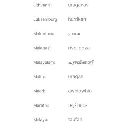
uraganas
Lithuania
:
hurrikan
Luksemburg
:
ураган
Makedonia
:
rivo-doza
Malagasi
:
ചുഴലിക്കാറ്റ്
Malayalam
:
uragan
Malta
:
awhiowhio
Maori
:
चक्रीवादळ
Marathi
:
taufan
Melayu
: