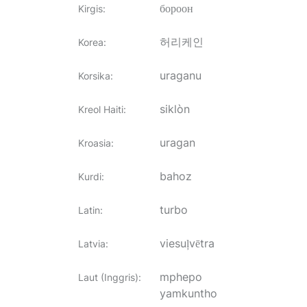
бороон
Kirgis
:
허리케인
Korea
:
uraganu
Korsika
:
siklòn
Kreol Haiti
:
uragan
Kroasia
:
bahoz
Kurdi
:
turbo
Latin
:
viesuļvētra
Latvia
:
mphepo
Laut (Inggris)
:
yamkuntho