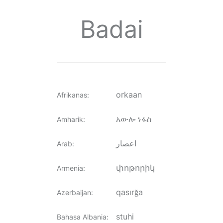
Badai
orkaan
Afrikanas
:
አውሎ ነፋስ
Amharik
:
اعصار
Arab
:
փոթորիկ
Armenia
:
qasırğa
Azerbaijan
:
stuhi
Bahasa Albania
: