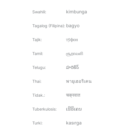
kimbunga
Swahili
:
bagyo
Tagalog (Filipina)
:
тӯфон
Tajik
:
சூறாவளி
Tamil
:
హరికేన్
Telugu
:
พายุเฮอริเคน
Thai
:
चक्रवात
Tidak.
:
ເຮີຣິເຄນ
Tuberkulosis
:
kasırga
Turki
: