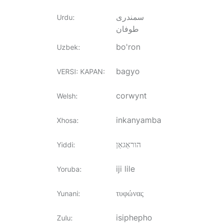
سمندری
Urdu
:
طوفان
bo'ron
Uzbek
:
bagyo
VERSI: KAPAN
:
corwynt
Welsh
:
inkanyamba
Xhosa
:
הוראַגאַן
Yiddi
:
iji lile
Yoruba
:
τυφώνας
Yunani
:
isiphepho
Zulu
: