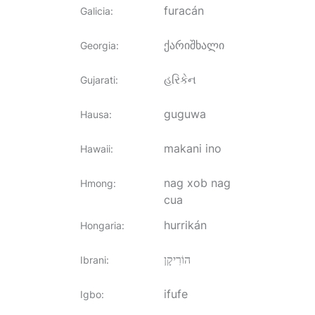
furacán
Galicia
:
ქარიშხალი
Georgia
:
હરિકેન
Gujarati
:
guguwa
Hausa
:
makani ino
Hawaii
:
nag xob nag
Hmong
:
cua
hurrikán
Hongaria
:
הוֹרִיקָן
Ibrani
:
ifufe
Igbo
: