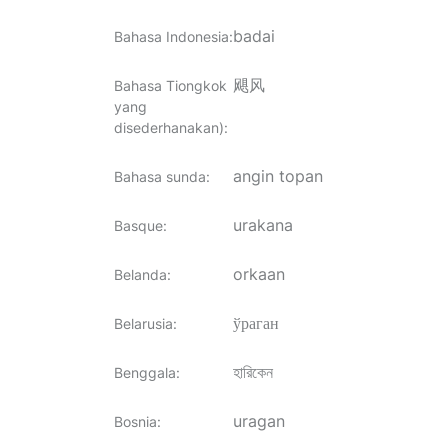
badai
Bahasa Indonesia
:
飓风
Bahasa Tiongkok
yang
disederhanakan)
:
angin topan
Bahasa sunda
:
urakana
Basque
:
orkaan
Belanda
:
ўраган
Belarusia
:
হারিকেন
Benggala
:
uragan
Bosnia
: