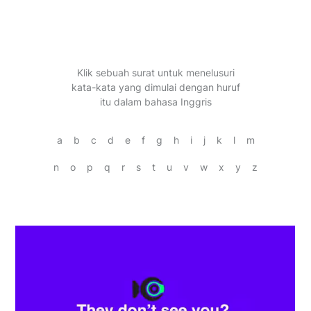
Klik sebuah surat untuk menelusuri
kata-kata yang dimulai dengan huruf
itu dalam bahasa Inggris
a
b
c
d
e
f
g
h
i
j
k
l
m
n
o
p
q
r
s
t
u
v
w
x
y
z