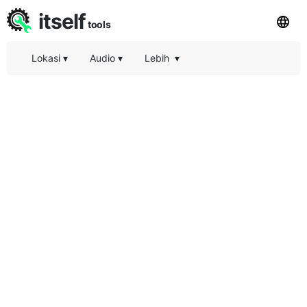
itself
tools
Lokasi
▾
Audio
▾
Lebih
▾