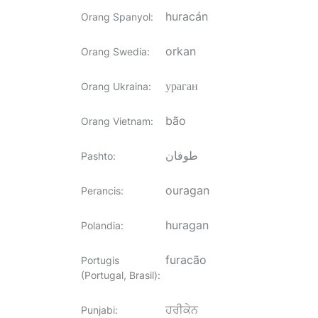
huracán
Orang Spanyol
:
orkan
Orang Swedia
:
ураган
Orang Ukraina
:
bão
Orang Vietnam
:
طوفان
Pashto
:
ouragan
Perancis
:
huragan
Polandia
:
furacão
Portugis
(Portugal, Brasil)
:
ਹਰੀਕੇਨ
Punjabi
: