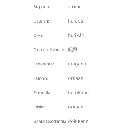
ураган
Bulgaria
:
huracà
Catalan
:
hurikán
Ceko
:
颶風
Cina tradisional)
:
uragano
Esperanto
:
orkaan
Estonia
:
hurrikaani
Finlandia
:
orkaan
Frisian
:
doineann
Gaelik Skotlandia
: