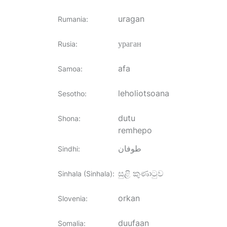
uragan
Rumania
:
ураган
Rusia
:
afa
Samoa
:
leholiotsoana
Sesotho
:
dutu
Shona
:
remhepo
طوفان
Sindhi
:
සුළි කුණාටුව
Sinhala (Sinhala)
:
orkan
Slovenia
:
duufaan
Somalia
: