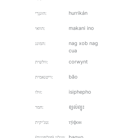
hurrikán
:
הוּנגָרִי
makani ino
:
הוואי
nag xob nag
:
המונג
cua
corwynt
:
וולשית
bão
:
וייטנאמית
isiphepho
:
זולו
ខ្យល់ព្យុះ
:
חמר
тӯфон
:
טג'יקית
bagyo
:
טגלוג (פיליפינית)