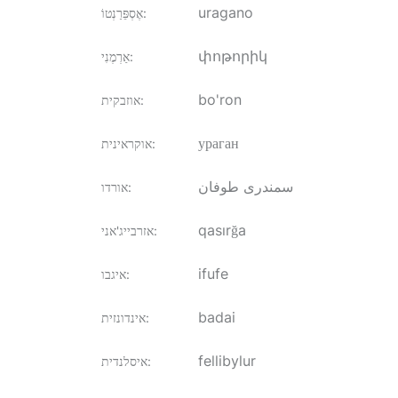
uragano
:
אֶסְפֵּרַנְטוֹ
փոթորիկ
:
אַרְמֶנִי
bo'ron
:
אוזבקית
ураган
:
אוקראינית
سمندری طوفان
:
אורדו
qasırğa
:
אזרבייג'אני
ifufe
:
איגבו
badai
:
אינדונזית
fellibylur
:
איסלנדית