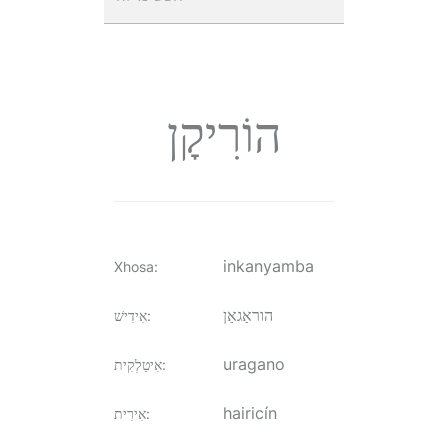
הוֹרִיקָן
inkanyamba
Xhosa
:
הוראַגאַן
:
אִידִישׁ
uragano
:
אִיטַלְקִית
hairicín
:
אִירִית