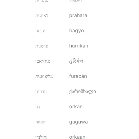
হারিকেন
:
בנגלית
prahara
:
ג'אוונית
bagyo
:
גִרְסָה
hurrikan
:
גֶרמָנִיָת
હરિકેન
:
גוג'ראטי
furacán
:
גליציאנית
ქარიშხალი
:
גרוזיני
orkan
:
דַנִי
guguwa
:
האוזה
orkaan
:
הוֹלַנדִי