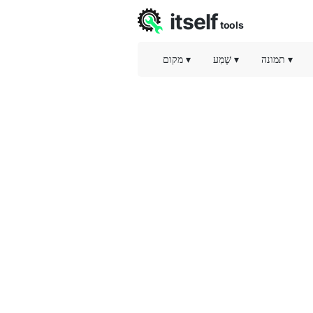
itself
tools
▾
תמונה
▾
שֶׁמַע
▾
מקום