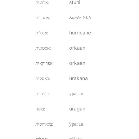
stuhi
:
אלבנית
አውሎ ነፋስ
:
אמהרית
hurricane
:
אנגלית
orkaan
:
אסטונית
orkaan
:
אפריקאית
urakana
:
באסקית
ураган
:
בולגרית
uragan
:
בוסני
ўраган
:
בלארוסית