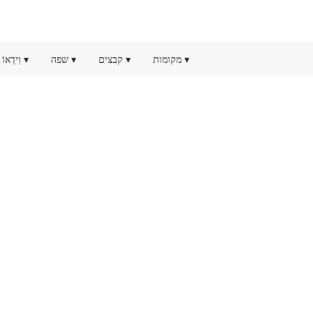
▾
מקומות
▾
קבצים
▾
שפה
▾
וִידֵאוֹ