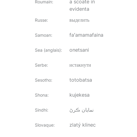
a scoate in
Roumain
:
evidenta
выделить
Russe
:
faʻamamafaina
Samoan
:
onetsani
Sea (anglais)
:
истакнути
Serbe
:
totobatsa
Sesotho
:
kujekesa
Shona
:
نمايان ڪرڻ
Sindhi
:
zlatý klinec
Slovaque
: