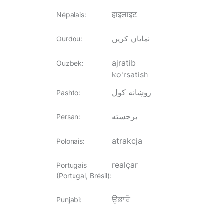
हाइलाइट
Népalais
:
نمایاں کریں
Ourdou
:
ajratib
Ouzbek
:
ko'rsatish
روښانه کول
Pashto
:
برجسته
Persan
:
atrakcja
Polonais
:
realçar
Portugais
(Portugal, Brésil)
:
ਉਭਾਰੋ
Punjabi
: