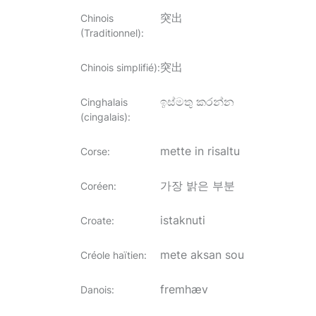
突出
Chinois
(Traditionnel)
:
突出
Chinois simplifié)
:
ඉස්මතු කරන්න
Cinghalais
(cingalais)
:
mette in risaltu
Corse
:
가장 밝은 부분
Coréen
:
istaknuti
Croate
:
mete aksan sou
Créole haïtien
:
fremhæv
Danois
: