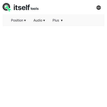
itself
tools
Position
▾
Audio
▾
Plus
▾