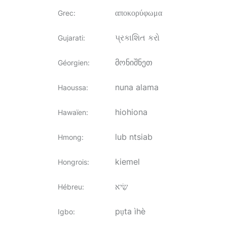
αποκορύφωμα
Grec
:
પ્રકાશિત કરો
Gujarati
:
მონიშნეთ
Géorgien
:
nuna alama
Haoussa
:
hiohiona
Hawaïen
:
lub ntsiab
Hmong
:
kiemel
Hongrois
:
שִׂיא
Hébreu
:
pụta ìhè
Igbo
: