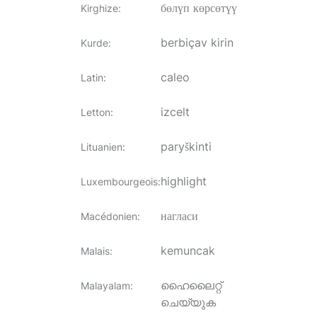
бөлүп көрсөтүү
Kirghize
:
berbiçav kirin
Kurde
:
caleo
Latin
:
izcelt
Letton
:
paryškinti
Lituanien
:
highlight
Luxembourgeois
:
нагласи
Macédonien
:
kemuncak
Malais
:
ഹൈലൈറ്റ്
Malayalam
:
ചെയ്യുക