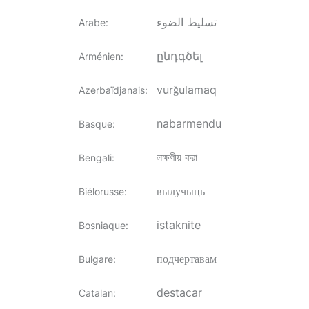
تسليط الضوء
Arabe
:
ընդգծել
Arménien
:
vurğulamaq
Azerbaïdjanais
:
nabarmendu
Basque
:
লক্ষণীয় করা
Bengali
:
вылучыць
Biélorusse
:
istaknite
Bosniaque
:
подчертавам
Bulgare
:
destacar
Catalan
: