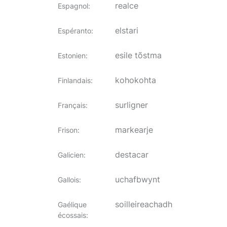
realce
Espagnol
:
elstari
Espéranto
:
esile tõstma
Estonien
:
kohokohta
Finlandais
:
surligner
Français
:
markearje
Frison
:
destacar
Galicien
:
uchafbwynt
Gallois
:
soilleireachadh
Gaélique
écossais
: