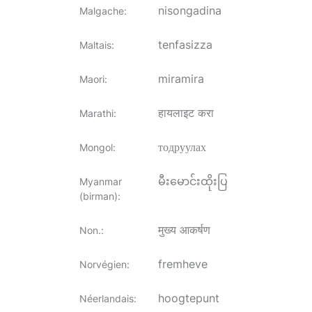
nisongadina
Malgache
:
tenfasizza
Maltais
:
miramira
Maori
:
हायलाइट करा
Marathi
:
тодруулах
Mongol
:
မီးမောင်းထိုးပြ
Myanmar
(birman)
:
मुख्य आकर्षण
Non.
:
fremheve
Norvégien
:
hoogtepunt
Néerlandais
: