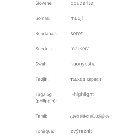
poudarite
Slovène
:
muuji
Somali
:
sorot
Sundanais
:
markera
Suédois
:
kuonyesha
Swahili
:
таъкид кардан
Tadjik
:
i-highlight
Tagalog
(philippin)
:
முன்னிலைப்படுத்த
Tamil
:
zvýraznit
Tchèque
: