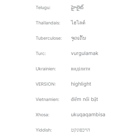
హైలైట్
Telugu
:
ไฮไลต์
Thaïlandais
:
ຈຸດເດັ່ນ
Tuberculose
:
vurgulamak
Turc
:
виділити
Ukrainien
:
highlight
VERSION
:
điểm nổi bật
Vietnamien
:
ukuqaqambisa
Xhosa
:
הויכפּונקט
Yiddish
: