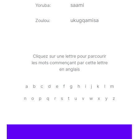
saami
Yoruba
:
ukugqamisa
Zoulou
:
Cliquez sur une lettre pour parcourir
les mots commençant par cette lettre
en anglais
a
b
c
d
e
f
g
h
i
j
k
l
m
n
o
p
q
r
s
t
u
v
w
x
y
z