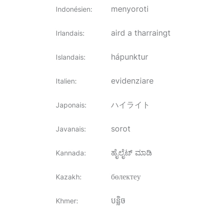
menyoroti
Indonésien
:
aird a tharraingt
Irlandais
:
hápunktur
Islandais
:
evidenziare
Italien
:
ハイライト
Japonais
:
sorot
Javanais
:
ಹೈಲೈಟ್ ಮಾಡಿ
Kannada
:
бөлектеу
Kazakh
:
បន្លិច
Khmer
: