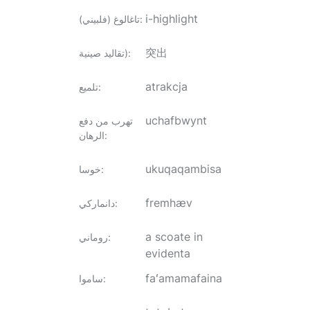
i-highlight
:
تاغالوغ (فلبيني)
突出
:
تقاليد صينية)
atrakcja
:
تلميع
uchafbwynt
تهرب من دفع
:
الرهان
ukuqaqambisa
:
خوسا
fremhæv
:
دانماركي
a scoate in
:
روماني
evidenta
faʻamamafaina
:
ساموا