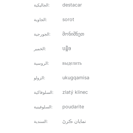
destacar
:
الجاليكية
sorot
:
الجاوية
მონიშნეთ
:
الجورجية
បន្លិច
:
الخمير
выделить
:
الروسية
ukugqamisa
:
الزولو
zlatý klinec
:
السلوفاكية
poudarite
:
السلوفينية
نمايان ڪرڻ
:
السندية