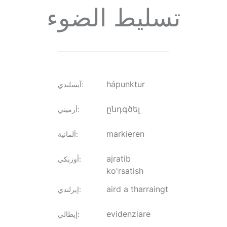
تسليط الضوء
hápunktur
:
آيسلندي
ընդգծել
:
أرميني
markieren
:
ألمانية
ajratib
:
أوزبكي
ko'rsatish
aird a tharraingt
:
إيرلندي
evidenziare
:
إيطالي