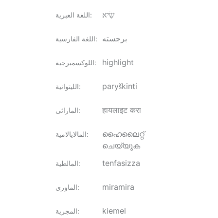
שִׂיא
:
اللغة العبرية
برجسته
:
اللغة الفارسية
highlight
:
اللوكسمبرجية
paryškinti
:
الليتوانية
हायलाइट करा
:
الماراثى
ഹൈലൈറ്റ്
:
المالايالامية
ചെയ്യുക
tenfasizza
:
المالطية
miramira
:
الماوري
kiemel
:
المجرية