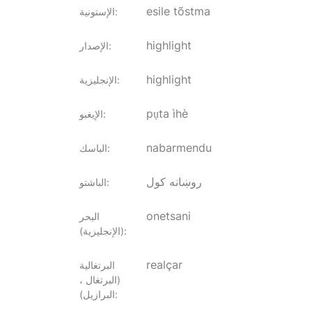
esile tõstma
:
الإستونية
highlight
:
الإصدار
highlight
:
الإنجليزية
pụta ìhè
:
الإيغبو
nabarmendu
:
الباسك
روښانه کول
:
الباشتو
onetsani
البحر
:
(الإنجليزية)
realçar
البرتغالية
(البرتغال ،
:
البرازيل)