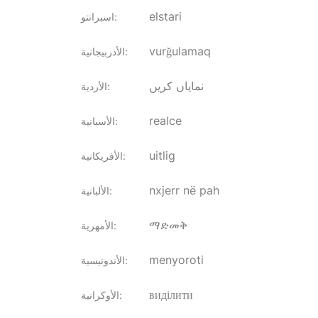
elstari
:
اسبرانتو
vurğulamaq
:
الأذربيجانية
نمایاں کریں
:
الأردية
realce
:
الأسبانية
uitlig
:
الأفريكانية
nxjerr në pah
:
الألبانية
ማድመቅ
:
الأمهرية
menyoroti
:
الأندونيسية
виділити
:
الأوكرانية