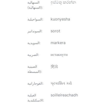
ඉස්මතු කරන්න
السنهالية
:
(السنهالية)
kuonyesha
:
السواحيلية
sorot
:
السوندانيز
markera
:
السويدية
истакнути
:
الصربية
突出
الصينية
:
المبسطة)
પ્રકાશિત કરો
:
الغوجاراتية
soilleireachadh
الغيلية
:
الاسكتلندية