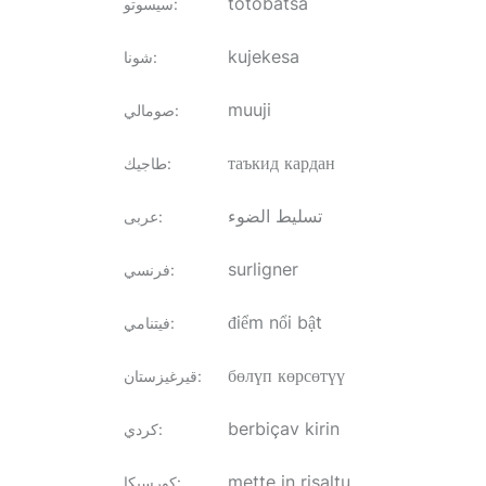
totobatsa
:
سيسوتو
kujekesa
:
شونا
muuji
:
صومالي
таъкид кардан
:
طاجيك
تسليط الضوء
:
عربى
surligner
:
فرنسي
điểm nổi bật
:
فيتنامي
бөлүп көрсөтүү
:
قيرغيزستان
berbiçav kirin
:
كردي
mette in risaltu
:
كورسيكا