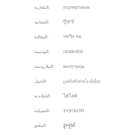
подчертавам
:
البلغارية
ਉਭਾਰੋ
:
البنجابية
লক্ষণীয় করা
:
البنغالية
istaknite
:
البوسنية
вылучыць
:
البيلاروسية
முன்னிலைப்படுத்த
:
التاميل
ไฮไลต์
:
التايلاندية
zvýraznit
:
التشيكية
హైలైట్
:
التيلجو