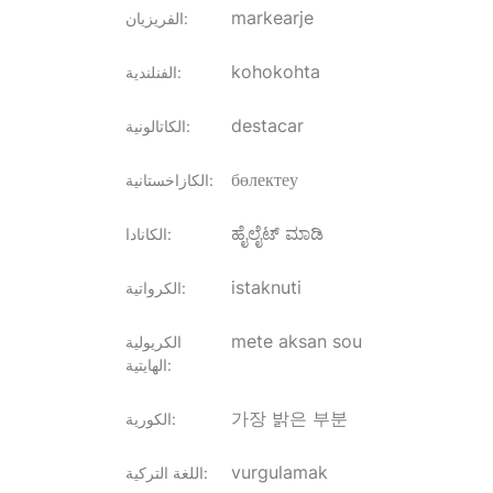
markearje
:
الفريزيان
kohokohta
:
الفنلندية
destacar
:
الكاتالونية
бөлектеу
:
الكازاخستانية
ಹೈಲೈಟ್ ಮಾಡಿ
:
الكانادا
istaknuti
:
الكرواتية
mete aksan sou
الكريولية
:
الهايتية
가장 밝은 부분
:
الكورية
vurgulamak
:
اللغة التركية