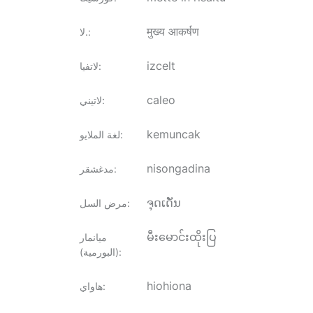
मुख्य आकर्षण
:
لا.
izcelt
:
لاتفيا
caleo
:
لاتيني
kemuncak
:
لغة الملايو
nisongadina
:
مدغشقر
ຈຸດເດັ່ນ
:
مرض السل
မီးမောင်းထိုးပြ
ميانمار
:
(البورمية)
hiohiona
:
هاواي