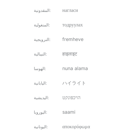
нагласи
:
المقدونية
тодруулах
:
المنغولية
fremheve
:
النرويجية
हाइलाइट
:
النيبالية
nuna alama
:
الهوسا
ハイライト
:
اليابانية
הויכפּונקט
:
اليديشية
saami
:
اليوروبا
αποκορύφωμα
:
اليونانية