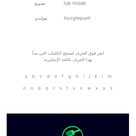
lub ntsiab
:
همونغ
hoogtepunt
:
هولندي
انقر فوق الحرف لتصفح الكلمات التي تبدأ
بهذا الحرف باللغة الإنجليزية
a
b
c
d
e
f
g
h
i
j
k
l
m
n
o
p
q
r
s
t
u
v
w
x
y
z