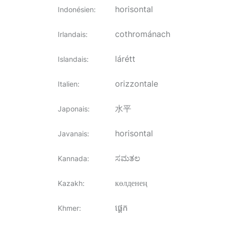
horisontal
Indonésien
:
cothrománach
Irlandais
:
lárétt
Islandais
:
orizzontale
Italien
:
水平
Japonais
:
horisontal
Javanais
:
ಸಮತಲ
Kannada
:
көлденең
Kazakh
:
ផ្ដេក
Khmer
: