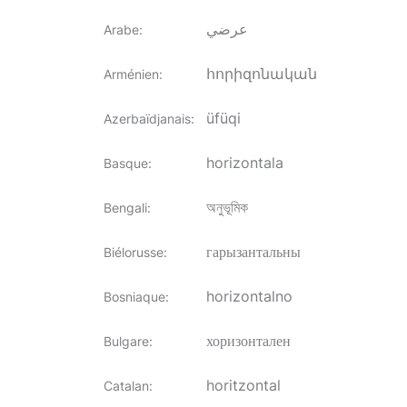
عرضي
Arabe
:
հորիզոնական
Arménien
:
üfüqi
Azerbaïdjanais
:
horizontala
Basque
:
অনুভূমিক
Bengali
:
гарызантальны
Biélorusse
:
horizontalno
Bosniaque
:
хоризонтален
Bulgare
:
horitzontal
Catalan
: