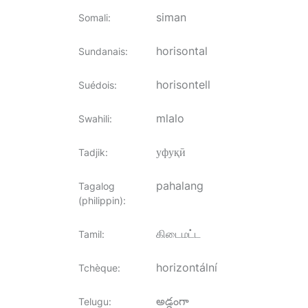
siman
Somali
:
horisontal
Sundanais
:
horisontell
Suédois
:
mlalo
Swahili
:
уфуқӣ
Tadjik
:
pahalang
Tagalog
(philippin)
:
கிடைமட்ட
Tamil
:
horizontální
Tchèque
:
అడ్డంగా
Telugu
: