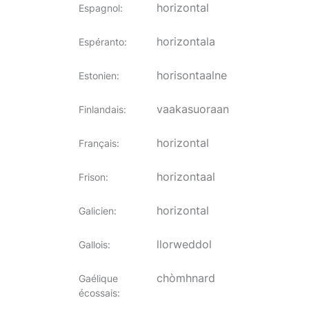
horizontal
Espagnol
:
horizontala
Espéranto
:
horisontaalne
Estonien
:
vaakasuoraan
Finlandais
:
horizontal
Français
:
horizontaal
Frison
:
horizontal
Galicien
:
llorweddol
Gallois
:
chòmhnard
Gaélique
écossais
: