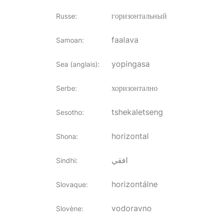
горизонтальный
Russe
:
faalava
Samoan
:
yopingasa
Sea (anglais)
:
хоризонтално
Serbe
:
tshekaletseng
Sesotho
:
horizontal
Shona
:
افقي
Sindhi
:
horizontálne
Slovaque
:
vodoravno
Slovène
: