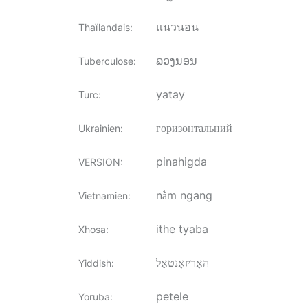
แนวนอน
Thaïlandais
:
ລວງນອນ
Tuberculose
:
yatay
Turc
:
горизонтальний
Ukrainien
:
pinahigda
VERSION
:
nằm ngang
Vietnamien
:
ithe tyaba
Xhosa
:
האָריזאָנטאַל
Yiddish
:
petele
Yoruba
: