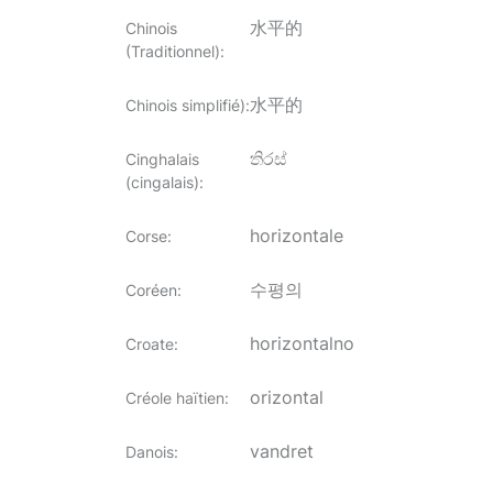
水平的
Chinois
(Traditionnel)
:
水平的
Chinois simplifié)
:
තිරස්
Cinghalais
(cingalais)
:
horizontale
Corse
:
수평의
Coréen
:
horizontalno
Croate
:
orizontal
Créole haïtien
:
vandret
Danois
: