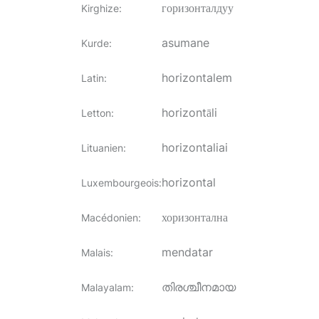
горизонталдуу
Kirghize
:
asumane
Kurde
:
horizontalem
Latin
:
horizontāli
Letton
:
horizontaliai
Lituanien
:
horizontal
Luxembourgeois
:
хоризонтална
Macédonien
:
mendatar
Malais
:
തിരശ്ചീനമായ
Malayalam
: