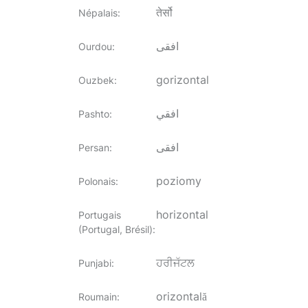
तेर्सो
Népalais
:
افقی
Ourdou
:
gorizontal
Ouzbek
:
افقي
Pashto
:
افقی
Persan
:
poziomy
Polonais
:
horizontal
Portugais
(Portugal, Brésil)
:
ਹਰੀਜੱਟਲ
Punjabi
:
orizontală
Roumain
: