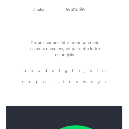
evundlile
Zoulou
:
Cliquez sur une lettre pour parcourir
les mots commençant par cette lettre
en anglais
a
b
c
d
e
f
g
h
i
j
k
l
m
n
o
p
q
r
s
t
u
v
w
x
y
z