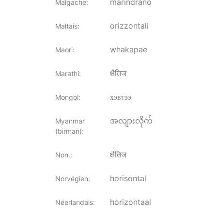
marindrano
Malgache
:
orizzontali
Maltais
:
whakapae
Maori
:
क्षैतिज
Marathi
:
хэвтээ
Mongol
:
အလျားလိုက်
Myanmar
(birman)
:
क्षैतिज
Non.
:
horisontal
Norvégien
:
horizontaal
Néerlandais
: