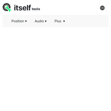
itself
tools
Position
▾
Audio
▾
Plus
▾